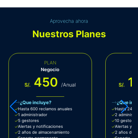
Aprovecha ahora
Nuestros Planes
PLAN
Negocio
C
450
1
S/.
/Anual
S/.
¿Que incluye?
¿Que inc
Hasta 600 reclamos anuales
Hasta 2400
1 administrador
2 administr
5 gestores
10 gestores
Alertas y notificaciones
Alertas y no
2 años de almacenamiento
2 años de 