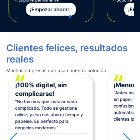
Soporte permanente
Soporte pe
¡Empezar ahora!
¡Emp
Clientes felices, resultados
reales
Muchas empresas que usan nuestra solución
¡100% digital, sin
¡Menos e
complicarse!
"Antes mane
en papel, lo
"No tuvimos que instalar nada
confusiones.
complicado. Todo se gestiona
automático. 
online, y eso nos ahorra tiempo y
clientes lo n
papeleo. Es perfecto para
negocios modernos."